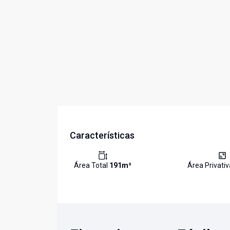
Características
Área Total
191
m²
Área Privati