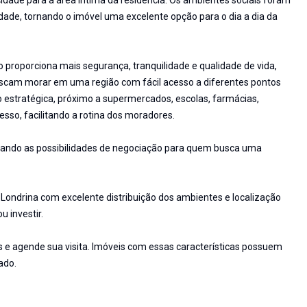
cidade para a área íntima da residência. Os ambientes sociais foram
idade, tornando o imóvel uma excelente opção para o dia a dia da
proporciona mais segurança, tranquilidade e qualidade de vida,
scam morar em uma região com fácil acesso a diferentes pontos
o estratégica, próximo a supermercados, escolas, farmácias,
esso, facilitando a rotina dos moradores.
liando as possibilidades de negociação para quem busca uma
ndrina com excelente distribuição dos ambientes e localização
 investir.
s e agende sua visita. Imóveis com essas características possuem
ado.