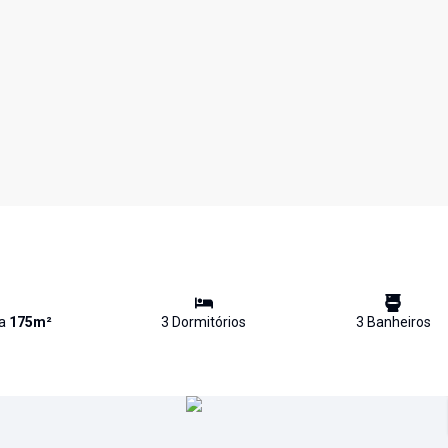
va
175
m²
3
Dormitório
s
3
Banheiro
s