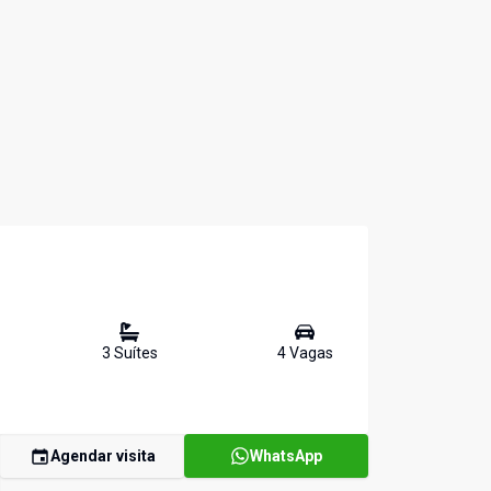
3
Suíte
s
4
Vaga
s
Agendar visita
WhatsApp