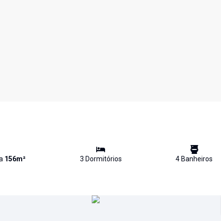
va
156
m²
3
Dormitório
s
4
Banheiro
s