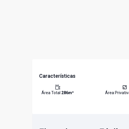
Características
Área Total
286
m²
Área Privati