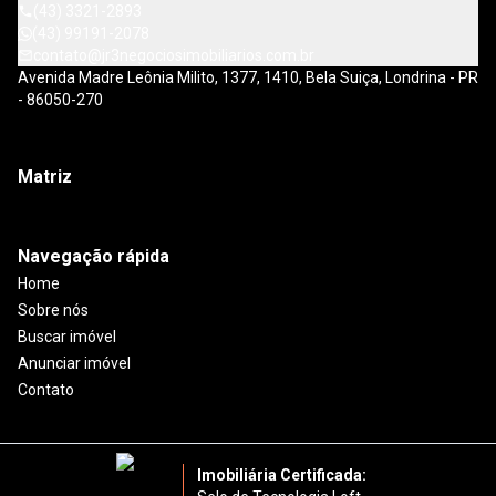
(43) 3321-2893
(43) 99191-2078
contato@jr3negociosimobiliarios.com.br
Avenida Madre Leônia Milito, 1377, 1410, Bela Suiça, Londrina - PR
- 86050-270
Matriz
Navegação rápida
Home
Sobre nós
Buscar imóvel
Anunciar imóvel
Contato
Imobiliária Certificada: