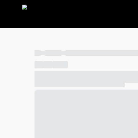
----
----- -----
----- ----- -- ------ ---- ---- -- ----- ----- ---
----
-----
---- ------
----- ----- -- ------ ---- ---- -- ---
----- ----- -- ------ ---- ---- -- ----- ----- ----- --- ------