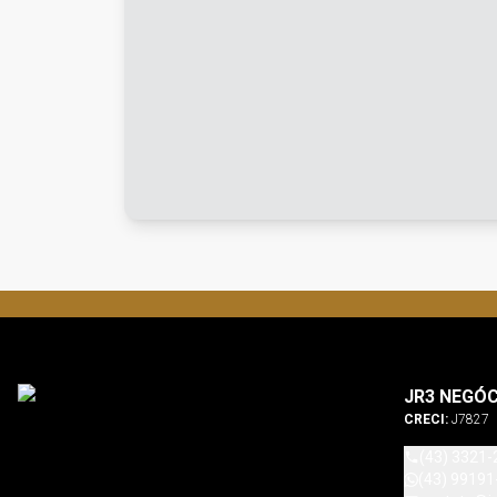
JR3 NEGÓC
CRECI:
J7827
(43) 3321-
(43) 99191