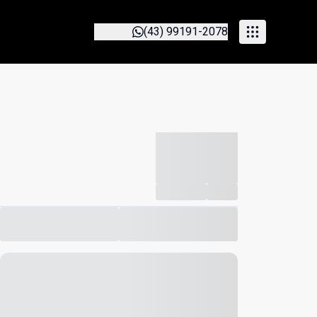
(43) 99191-2078
-----------
--
Compartilhar
Favorito