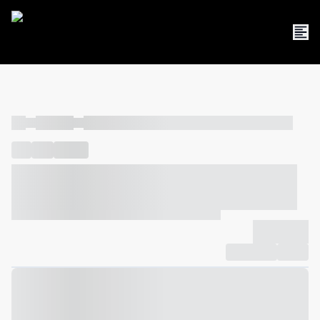
----
----- -----
----- ----- -- ------ ---- ---- -- ----- ----- ----- --- ------
----
-----
---- ------
----- ----- -- ------ ---- ---- -- ----- ----- -----
--- ------
----- ----- -- ------ ---- ---- -- ----- ----- ----- --- ------
-------------
Compartilhar
Favorito