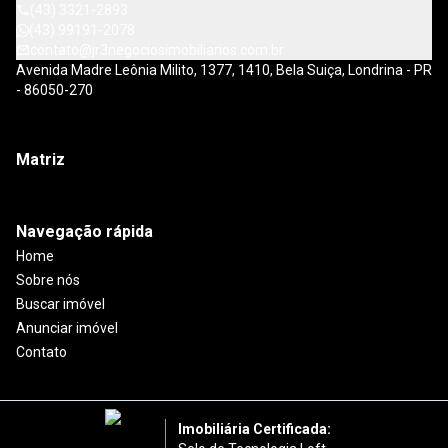
(43) 3321-2893
(43) 99191-2078
contato@jr3negociosimobiliarios.com.br
Avenida Madre Leônia Milito, 1377, 1410, Bela Suiça, Londrina - PR
- 86050-270
Matriz
Navegação rápida
Home
Sobre nós
Buscar imóvel
Anunciar imóvel
Contato
Imobiliária Certificada: