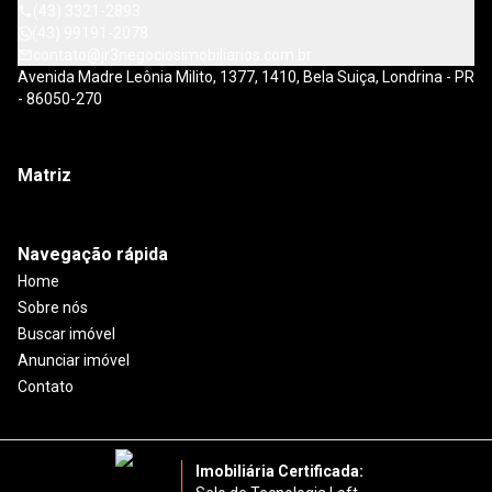
(43) 3321-2893
(43) 99191-2078
contato@jr3negociosimobiliarios.com.br
Avenida Madre Leônia Milito, 1377, 1410, Bela Suiça, Londrina - PR
- 86050-270
Matriz
Navegação rápida
Home
Sobre nós
Buscar imóvel
Anunciar imóvel
Contato
Imobiliária Certificada: