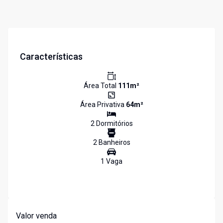
Características
Área Total
111
m²
Área Privativa
64
m²
2
Dormitório
s
2
Banheiro
s
1
Vaga
Valor venda