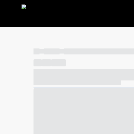
----
----- -----
----- ----- -- ------ ---- ---- -- ----- ----- ---
----
-----
---- ------
----- ----- -- ------ ---- ---- -- ---
----- ----- -- ------ ---- ---- -- ----- ----- ----- --- ------