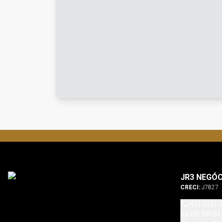
JR3 NEGÓC
CRECI:
J7827
(43) 3321-
(43) 99191