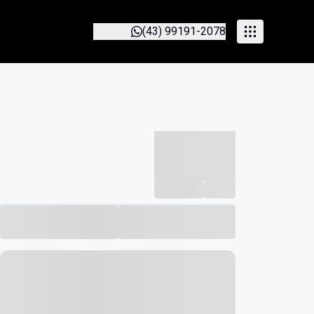
(43) 99191-2078
-----------
--
Compartilhar
Favorito