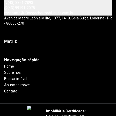
(43) 3321-2893
(43) 99191-2078
contato@jr3negociosimobiliarios.com.br
Avenida Madre Leônia Milito, 1377, 1410, Bela Suiça, Londrina - PR
- 86050-270
Matriz
Navegação rápida
Home
Sobre nós
Buscar imóvel
Anunciar imóvel
Contato
Imobiliária Certificada: