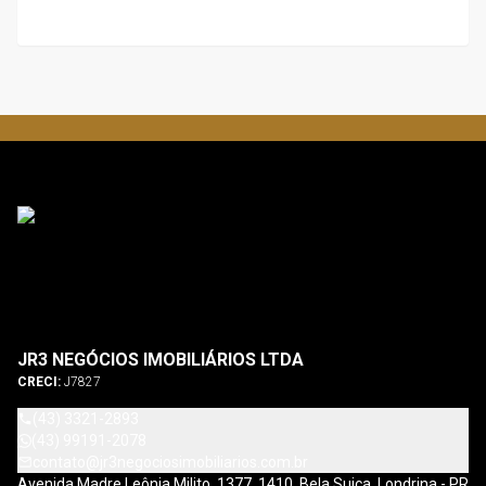
JR3 NEGÓCIOS IMOBILIÁRIOS LTDA
CRECI:
J7827
(43) 3321-2893
(43) 99191-2078
contato@jr3negociosimobiliarios.com.br
Avenida Madre Leônia Milito, 1377, 1410, Bela Suiça, Londrina - PR